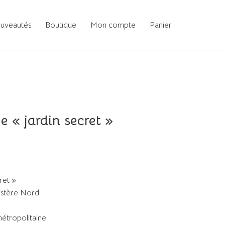
uveautés
Boutique
Mon compte
Panier
e « jardin secret »
ret »
nistère Nord
métropolitaine